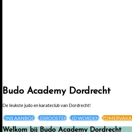
Budo Academy Dordrecht
De leukste judo en karateclub van Dordrecht!
ONS AANBOD
LESROOSTER
LID WORDEN
ZOMERVAKA
Welkom bij Budo Academy Dordrecht